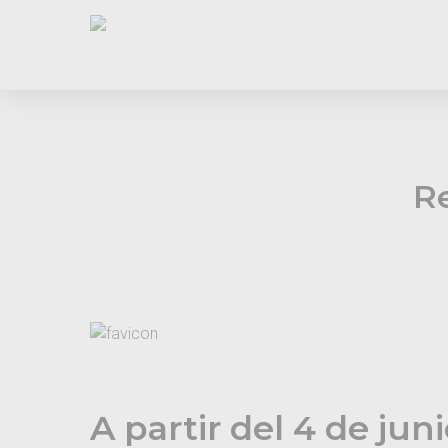
Skip
to
main
content
R
A partir del 4 de jun