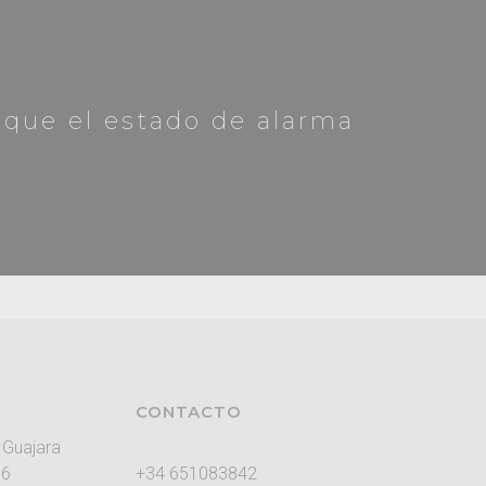
aque el estado de alarma
CONTACTO
 Guajara
96
+34 651083842