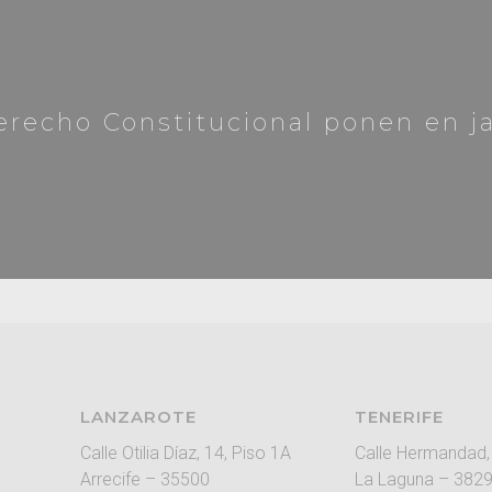
erecho Constitucional ponen en j
LANZAROTE
TENERIFE
Calle Otilia Díaz, 14, Piso 1A
Calle Hermandad,
Arrecife – 35500
La Laguna – 382