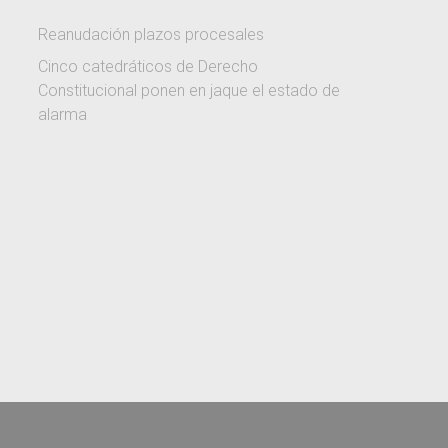
Reanudación plazos procesales
Cinco catedráticos de Derecho
Constitucional ponen en jaque el estado de
alarma