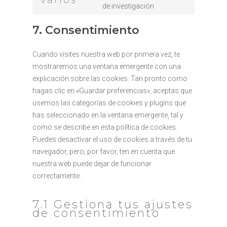
service
Consent
de investigación
google-
to
analytics
7. Consentimiento
service
varios
Cuando visites nuestra web por primera vez, te
mostraremos una ventana emergente con una
explicación sobre las cookies. Tan pronto como
hagas clic en «Guardar preferencias», aceptas que
usemos las categorías de cookies y plugins que
has seleccionado en la ventana emergente, tal y
como se describe en esta política de cookies.
Puedes desactivar el uso de cookies a través de tu
navegador, pero, por favor, ten en cuenta que
nuestra web puede dejar de funcionar
correctamente.
7.1 Gestiona tus ajustes
de consentimiento