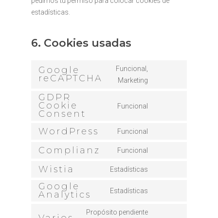
pedimos tu permiso para colocar cookies de
estadísticas.
6. Cookies usadas
Google
Funcional,
reCAPTCHA
Consent
Marketing
to
GDPR
service
Cookie
Funcional
Consent
Consent
google-
to
recaptcha
WordPress
Funcional
service
Consent
gdpr-
to
Complianz
Funcional
Consent
cookie-
service
to
Wistia
Estadísticas
consent
wordpress
Consent
service
Google
to
Estadísticas
complianz
Analytics
Consent
service
to
wistia
Propósito pendiente
Varios